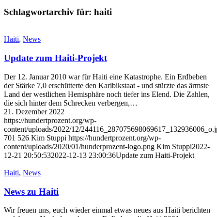
Schlagwortarchiv für:
haiti
Haiti
,
News
Update zum Haiti-Projekt
Der 12. Januar 2010 war für Haiti eine Katastrophe. Ein Erdbeben
der Stärke 7,0 erschütterte den Karibikstaat - und stürzte das ärmste
Land der westlichen Hemisphäre noch tiefer ins Elend. Die Zahlen,
die sich hinter dem Schrecken verbergen,…
21. Dezember 2022
https://hundertprozent.org/wp-
content/uploads/2022/12/244116_287075698069617_132936006_o.j
701
526
Kim Stuppi
https://hundertprozent.org/wp-
content/uploads/2020/01/hunderprozent-logo.png
Kim Stuppi
2022-
12-21 20:50:53
2022-12-13 23:00:36
Update zum Haiti-Projekt
Haiti
,
News
News zu Haiti
Wir freuen uns, euch wieder einmal etwas neues aus Haiti berichten