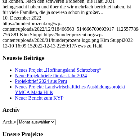
zu können. Nach den schweren Erdbeben, die Haiti 2021
heimgesucht haben und über die wir mehrfach berichtet haben, ist
für viele Familien, die ja sowieso schon in großer…
10. Dezember 2022
https://hundertprozent.org/wp-
content/uploads/2022/12/318466563_514666700693917_112557789
756
881
Kim Stuppi
https://hundertprozent.org/wp-
content/uploads/2020/01/hunderprozent-logo.png
Kim Stuppi
2022-
12-10 16:09:15
2022-12-13 22:59:17
News zu Haiti
Neueste Beiträge
Neues Projekt „Hoffnungsland Schrozberg“
Neue Projektbriefe für das Jahr 2024
Projektbrief 2024 aus Peru
Neues Projekt: Landwirtschaftliches Ausbildungsprojekt
YMCA Mada Hills
Neuer Bericht zum KYP
Archiv
Archiv
Unsere Projekte