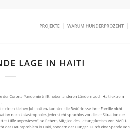
PROJEKTE
WARUM HUNDERPROZENT
DE LAGE IN HAITI
uge der Corona-Pandemie trifft neben anderen Ländern auch Haiti extrem
.
ie einen kleinen Job hatten, konnten die Bedürfnisse ihrer Familie nicht
ation noch katastrophaler. Jeder steht sprachlos vor dieser Situation der
tes Hilfe angewiesen“, so Rebert, Mitglied des Leitungskreises von MAEH.
cht das Hauptproblem in Haiti, sondern der Hunger. Durch eine Spende von