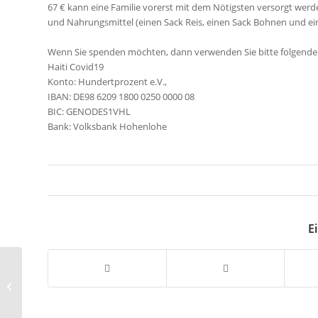
67 € kann eine Familie vorerst mit dem Nötigsten versorgt werden
und Nahrungsmittel (einen Sack Reis, einen Sack Bohnen und ein
Wenn Sie spenden möchten, dann verwenden Sie bitte folgend
Haiti Covid19
Konto: Hundertprozent e.V.,
IBAN: DE98 6209 1800 0250 0000 08
BIC: GENODES1VHL
Bank: Volksbank Hohenlohe
Ei
Großzügige Spende für
wiederverwendbare
Masken