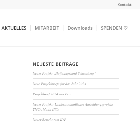
Kontakt
AKTUELLES
MITARBEIT
Downloads
SPENDEN ♡
NEUESTE BEITRÄGE
Neues Projekt „Hoffnungsland Schrozberg“
Neue Projektbriefe für das Jahr 2024
Projektbrief 2024 aus Peru
Neues Projekt: Landwirtschaftliches Ausbildungsprojekt
YMCA Mada Hills
Neuer Bericht zum KYP